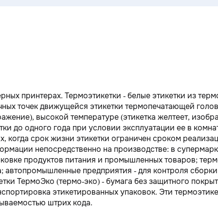
рных принтерах. Термоэтикетки - белые этикетки из терм
чных точек движущейся этикетки термопечатающей голов
ажение), высокой температуре (этикетка желтеет, изобра
тки до одного года при условии эксплуатации ее в комна
ях, когда срок жизни этикетки ограничен сроком реализа
рмации непосредственно на производстве: в супермарк
аковке продуктов питания и промышленных товаров; терм
а; автопромышленные предприятия - для контроля сборки
етки ТермоЭко (термо-эко) - бумага без защитного покры
ранспортировка этикетированных упаковок. Эти термоэтик
ываемостью штрих кода.