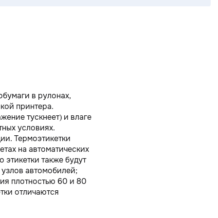
обумаги в рулонах,
кой принтера.
жение тускнеет) и влаге
тных условиях.
ции. Термоэтикетки
етах на автоматических
о этикетки также будут
 узлов автомобилей;
тия плотностью 60 и 80
етки отличаются