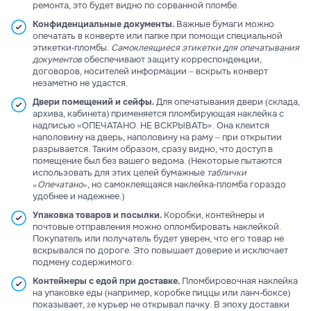
ремонта, это будет видно по сорванной пломбе.
Конфиденциальные документы.
Важные бумаги можно
опечатать в конверте или папке при помощи специальной
этикетки-пломбы.
Самоклеящиеся этикетки для опечатывания
документов
обеспечивают защиту корреспонденции,
договоров, носителей информации – вскрыть конверт
незаметно не удастся.
Двери помещений и сейфы.
Для опечатывания двери (склада,
архива, кабинета) применяется пломбирующая наклейка с
надписью «ОПЕЧАТАНО. НЕ ВСКРЫВАТЬ». Она клеится
наполовину на дверь, наполовину на раму – при открытии
разрывается. Таким образом, сразу видно, что доступ в
помещение был без вашего ведома. (Некоторые пытаются
использовать для этих целей бумажные
таблички
«Опечатано»
, но самоклеящаяся наклейка-пломба гораздо
удобнее и надежнее.)
Упаковка товаров и посылки.
Коробки, контейнеры и
почтовые отправления можно опломбировать наклейкой.
Покупатель или получатель будет уверен, что его товар не
вскрывался по дороге. Это повышает доверие и исключает
подмену содержимого.
Контейнеры с едой при доставке.
Пломбировочная наклейка
на упаковке еды (например, коробке пиццы или ланч-боксе)
показывает, że курьер не открывал пачку. В эпоху доставки