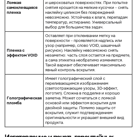
Ломкая
и шероховатых поверхностях. При попытке
самоклеящаяся
снятия крошится на мелкие кусочки – снять
пленка
наклейку целиком без повреждений
невозможно. Устойчива к влаге, перепадам
температур, истиранию. Универсальный
выбор для большинства задач.
Оставляет при отклеивании метку на
поверхности – проявляется надпись или
узор (например, слово VOID, шашечный
Пленка с
рисунок). Наклейку невозможно снять
эффектом VOID
незаметно: часть слоя остается на предмете,
а сама этикетка необратимо изменяется.
Такой вариант обеспечивает максимально
явный контроль вскрытия.
Имеет голографический слой с
переливающимся изображением
(светоотражающие узоры, 3D-эффект,
логотип). Сложна в подделке и хорошо
Голографическая
заметна. Может сочетаться с ломкой
пломба
основой или эффектом вскрытия для
двойной защиты. Помимо защиты от
вскрытия, служит подтверждением
оригинальности и украшает внешний вид
продукта.