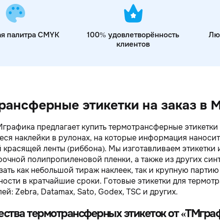
ая палитра CMYK
100% удовлетворённость
Лю
клиентов
рансферные этикетки на заказ в 
Мграфика
предлагает купить термотрансферные этикетки 
ся наклейки в рулонах, на которые информация наноси
 красящей ленты (риббона). Мы изготавливаем этикетки 
прочной полипропиленовой пленки, а также из других син
зать как небольшой тираж наклеек, так и крупную партию
ости в кратчайшие сроки. Готовые этикетки для термот
й: Zebra, Datamax, Sato, Godex, TSC и других.
ства термотрансферных этикеток от «ТМгра