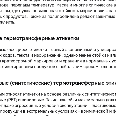
вода, перепады температур, масла и многие химические
 там, где нужна повышенная стойкость маркировки – нап
х продуктов. Также из полипропилена делают защитные 
тклеить.
 термотрансферные этикетки
моклеящиеся этикетки – самый экономичный и универса
х-кодов, текста и изображений, однако менее стойки к в
я краткосрочной маркировки и хранения в нормальных ус
я этикетирования продуктов с небольшим сроком годност
вые (синтетические) термотрансферные эти
ым относят этикетки на основе различных синтетически
ые (PET) и виниловые. Такие наклейки максимально долго
 даже агрессивные условия эксплуатации. Пластиковые
продукции в экстремальных условиях – в химической и 