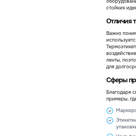
оборудовани
стойких иде
Отличия т
Важно поним
используетс
Термоэтикет
воздействие
ленты, поэт
для долгоср
Сферы пр
Благодаря с
примеры, гд
Маркиров
Этикетк
упаковки