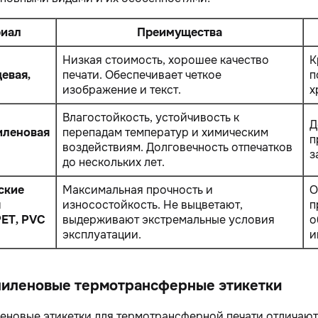
риал
Преимущества
Низкая стоимость, хорошее качество
К
евая,
печати. Обеспечивает четкое
п
изображение и текст.
х
Влагостойкость, устойчивость к
Д
иленовая
перепадам температур и химическим
п
воздействиям. Долговечность отпечатков
з
до нескольких лет.
ские
Максимальная прочность и
О
ы
износостойкость. Не выцветают,
п
PET, PVC
выдерживают экстремальные условия
о
эксплуатации.
и
иленовые термотрансферные этикетки
новые этикетки для термотрансферной печати отличают