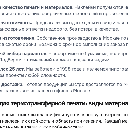
 качество печати и материалов.
Наклейки получаются че
ря использованию современных технологий и проверенн
ая стоимость.
Предлагаем выгодные цены и скидки для о
ансферные этикетки недорого, без потери в качестве.
 изготовление.
Собственное производство в Москве поз
к в сжатые сроки. Возможно срочное выполнение заказа 
й выбор вариантов.
В ассортименте бумажные, полипро
Подберем оптимальный вариант под ваши задачи.
лее 25 лет.
Мы работаем с 1998 года и являемся типогра
 за проекты любой сложности.
 доставка.
Готовая продукция быстро доставляется по М
н самовывоз из нашего офиса в Москве.
 для термотрансферной печати: виды матери
ерные этикетки классифицируются в первую очередь по 
 наклеек, их стойкость и область применения. Каждый м
сновными видами и их особенностями: