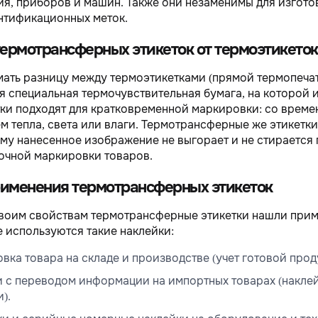
я, приборов и машин. Также они незаменимы для изгото
нтификационных меток.
ермотрансферных этикеток от термоэтикеток
ать разницу между термоэтикетками (прямой термопечат
я специальная термочувствительная бумага, на которой и
ки подходят для кратковременной маркировки: со времен
м тепла, света или влаги. Термотрансферные же этикет
ому нанесенное изображение не выгорает и не стирается
очной маркировки товаров.
именения термотрансферных этикеток
воим свойствам термотрансферные этикетки нашли приме
е используются такие наклейки:
ка товара на складе и производстве (учет готовой проду
и с переводом информации на импортных товарах (накле
).