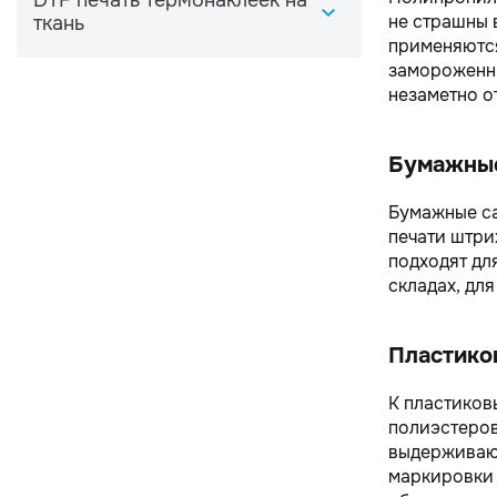
DTF печать термонаклеек на
не страшны 
ткань
применяются
замороженны
незаметно о
Бумажные
Бумажные са
печати штри
подходят дл
складах, дл
Пластико
К пластиков
полиэстеров
выдерживают
маркировки 