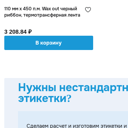
110 мм х 450 п.м. Wax out черный
риббон, термотрансферная лента
3 208.84 ₽
В корзину
Нужны нестандарт
этикетки?
Cделаем расчет и изготовим этикетки и