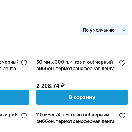
По умолчанию
Сначала дешевле
Сначала дороже
ut черный
60 мм х 300 п.м. resin out черный
я лента
риббон, термотрансферная лента
2 208.74 ₽
В корзину
рный риббон,
110 мм х 74 п.м. resin out черный
риббон, термотрансферная лента