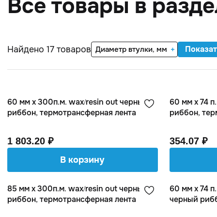
Все товары в разде
Найдено 17 товаров
Показат
Диаметр втулки, мм
60 мм х 300п.м. wax/resin out черный
60 мм х 74 п
риббон, термотрансферная лента
риббон, тер
1 803.20 ₽
354.07 ₽
В корзину
85 мм х 300п.м. wax/resin out черный
60 мм х 74 п.
риббон, термотрансферная лента
черный рибб