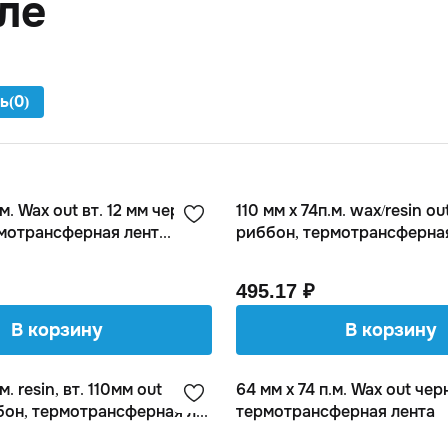
ле
ь
(
0
)
.м. Wax out вт. 12 мм черный
110 мм х 74п.м. wax/resin o
мотрансферная лент...
риббон, термотрансферна
495.17 ₽
В корзину
В корзину
м. resin, вт. 110мм out
64 мм х 74 п.м. Wax out че
он, термотрансферная л...
термотрансферная лента