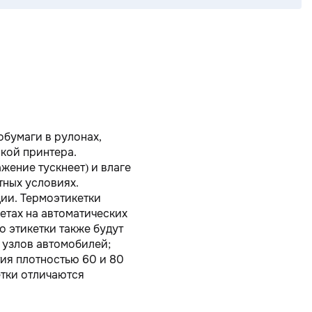
обумаги в рулонах,
кой принтера.
жение тускнеет) и влаге
тных условиях.
ции. Термоэтикетки
етах на автоматических
о этикетки также будут
 узлов автомобилей;
тия плотностью 60 и 80
етки отличаются