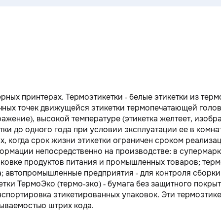
рных принтерах. Термоэтикетки - белые этикетки из терм
чных точек движущейся этикетки термопечатающей голов
ажение), высокой температуре (этикетка желтеет, изобра
тки до одного года при условии эксплуатации ее в комна
ях, когда срок жизни этикетки ограничен сроком реализа
рмации непосредственно на производстве: в супермарк
аковке продуктов питания и промышленных товаров; терм
а; автопромышленные предприятия - для контроля сборки
етки ТермоЭко (термо-эко) - бумага без защитного покры
ранспортировка этикетированных упаковок. Эти термоэтик
ываемостью штрих кода.