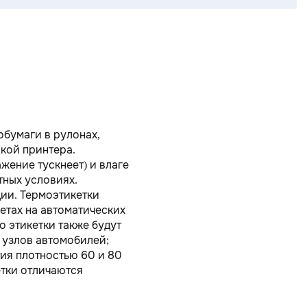
обумаги в рулонах,
кой принтера.
жение тускнеет) и влаге
тных условиях.
ции. Термоэтикетки
етах на автоматических
о этикетки также будут
 узлов автомобилей;
тия плотностью 60 и 80
етки отличаются