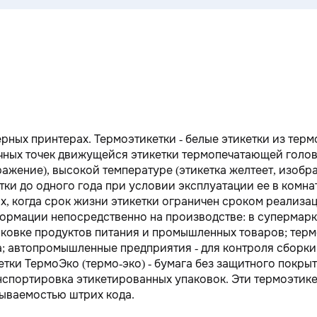
рных принтерах. Термоэтикетки - белые этикетки из терм
чных точек движущейся этикетки термопечатающей голов
ажение), высокой температуре (этикетка желтеет, изобра
тки до одного года при условии эксплуатации ее в комна
ях, когда срок жизни этикетки ограничен сроком реализа
рмации непосредственно на производстве: в супермарк
аковке продуктов питания и промышленных товаров; терм
а; автопромышленные предприятия - для контроля сборки
етки ТермоЭко (термо-эко) - бумага без защитного покры
ранспортировка этикетированных упаковок. Эти термоэтик
ываемостью штрих кода.